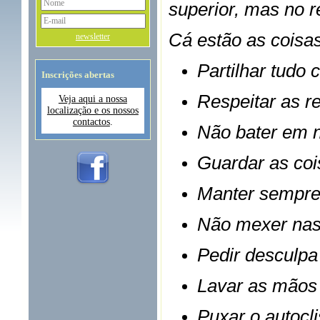
superior, mas no r
Cá estão as coisas
newsletter
Partilhar tudo
Inscrições abertas
Respeitar as r
Veja aqui a nossa
localização e os nossos
contactos
.
Não bater em 
Guardar as coi
Manter sempre 
Não mexer nas 
Pedir desculp
Lavar as mãos
Puxar o autocl