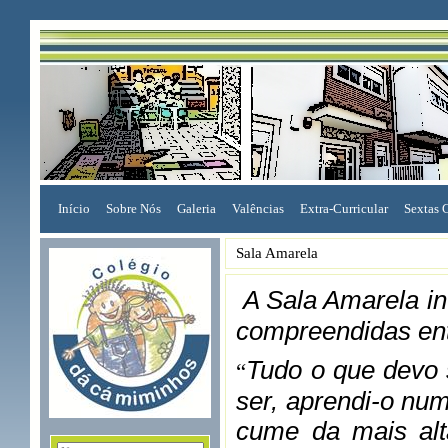
Início
Sobre Nós
Galeria
Valências
Extra-Curricular
Sextas 
Sala Amarela
A Sala Amarela i
compreendidas en
Tudo o que devo 
“
ser, aprendi-o num
cume da mais alt