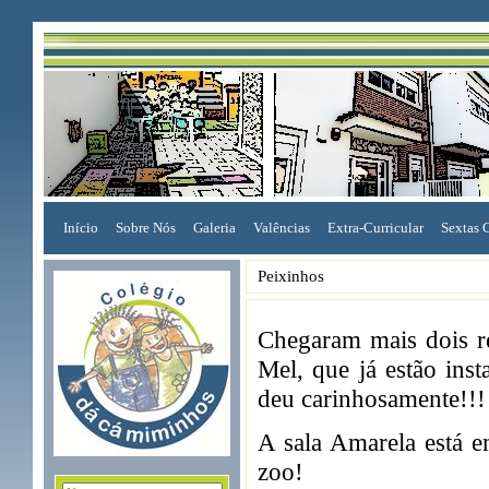
Início
Sobre Nós
Galeria
Valências
Extra-Curricular
Sextas 
Peixinhos
Chegaram mais dois re
Mel, que já estão ins
deu carinhosamente!!!
A sala Amarela está 
zoo!