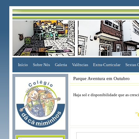
Início
Sobre Nós
Galeria
Valências
Extra-Curricular
Sextas 
Parque Aventura em Outubro
Haja sol e disponibilidade que as cres
"