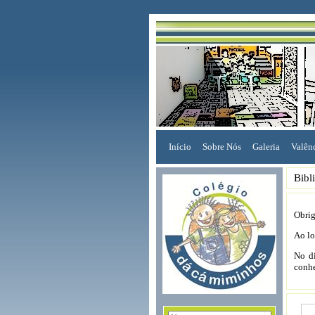
Início
Sobre Nós
Galeria
Valên
Bibl
Obrig
Ao lo
No di
conh